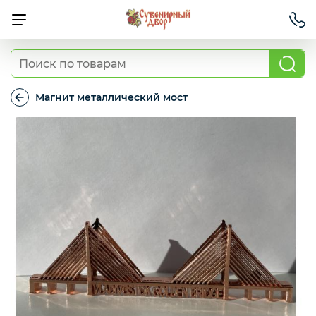
Магниты
Магнит металлический мост
Магнит
металлический
Сумки и шопперы
мост
Шоколад
Аксессуары
Блокноты