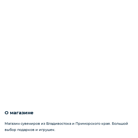
Зажигалки
Открытки
Зеркала
Матрешки
Расчески
О магазине
Магазин сувениров из Владивостока и Приморского края. Большой
выбор подарков и игрушек.
Тарелки