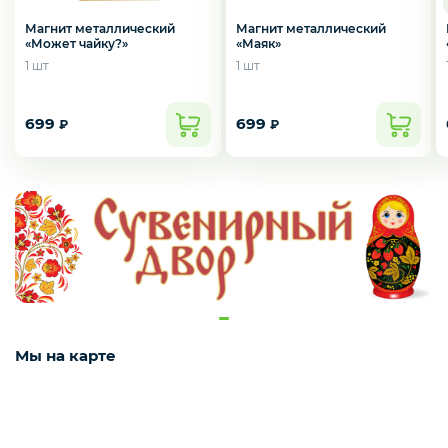
Ароматный чай
Магнит металлический
Магнит металлический
«Маяк»
«Может чайку?»
1 шт
1 шт
Шкатулки
699
699
₽
₽
Фляжки и рюмки
Значки
Термосы и бутылочки
Мы на карте
Ложки