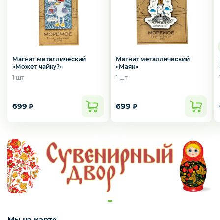
Ароматный чай
Шкатулки
Магнит металлический
Магнит металлический
«Маяк»
«Может чайку?»
1 шт
1 шт
Фляжки и рюмки
699
699
₽
₽
Значки
Термосы и бутылочки
Ложки
Мы на карте