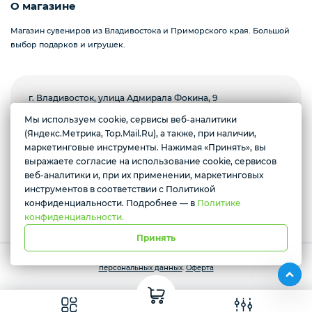
О магазине
Магазин сувениров из Владивостока и Приморского края. Большой
Карты игральные
выбор подарков и игрушек.
Подставки под горячее
г. Владивосток, улица Адмирала Фокина, 9
ул. Набережная, д.10
Мы используем cookie, сервисы веб-аналитики
ул. Верхнепортовая, д. 2Г
(Яндекс.Метрика, Top.Mail.Ru), а также, при наличии,
7 (914)707-88-91
Желаете подозвать сотрудника
маркетинговые инструменты. Нажимая «Принять», вы
Приятные мелочи
Ежедневно с 10:00 до 20:00
выражаете согласие на использование cookie, сервисов
Да
Нет
веб-аналитики и, при их применении, маркетинговых
инструментов в соответствии с Политикой
Условия доставки
конфиденциальности. Подробнее — в
Политике
Менажницы
конфиденциальности.
Принять
Работает на платформе Моя-лавка. Все права защищены.
Политика
Носки сувенирные
персональных данных
.
Оферта