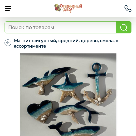
Магниты
Магнит-фигурный, средний, дерево, смола, в
ассортименте
Магнит-
Сумки и шопперы
фигурный,
средний,
дерево,
смола,
Шоколад
в
ассортименте
Аксессуары
Блокноты